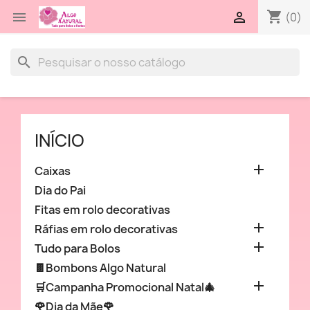
shopping_cart


(0)
search
INÍCIO

Caixas
Dia do Pai
Fitas em rolo decorativas

Ráfias em rolo decorativas

Tudo para Bolos
🍫Bombons Algo Natural

🛒Campanha Promocional Natal🎄
🌹Dia da Mãe🌹