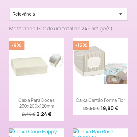

Relevância
Mostrando 1-12 de um total de 246 artigo(s)
-8%
-12%
Vista rápida
Vista rápida


Caixa Para Doces
Caixa Cartão Forma Flor
250x200x120mm
19,80 €
22,50 €
2,24 €
2,44 €