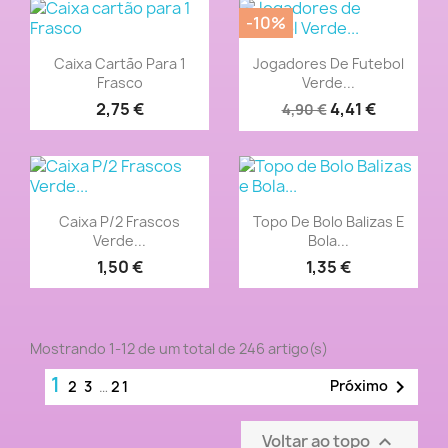
-10%
Vista rápida
Vista rápida


Caixa Cartão Para 1
Jogadores De Futebol
Frasco
Verde...
2,75 €
4,41 €
4,90 €
Vista rápida
Vista rápida


Caixa P/2 Frascos
Topo De Bolo Balizas E
Verde...
Bola...
1,50 €
1,35 €
Mostrando 1-12 de um total de 246 artigo(s)
1

Próximo
2
3
…
21
Voltar ao topo
