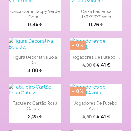
Vista rápida
Vista rápida


Caixa Cone Happy Verde
Caixa Baú Rosa
Com...
130X90X95mm
0,34 €
0,76 €
-10%
Vista rápida
Vista rápida


Figura Decorativa Bola
Jogadores De Futebol...
De...
4,41 €
4,90 €
3,00 €
-10%
Vista rápida
Vista rápida


Tabuleiro Cartão Rosa
Jogadores De Futebol
Cabaz...
Azuis...
2,25 €
4,41 €
4,90 €