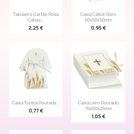
Vista rápida
Vista rápida


Tabuleiro Cartão Rosa
Caixa Cálice Ouro
Cabaz...
50x50x50mm
2,25 €
0,95 €
Vista rápida
Vista rápida


Caixa Túnica Dourada...
Caixa Livro Dourado
70x60x25mm
0,77 €
1,05 €