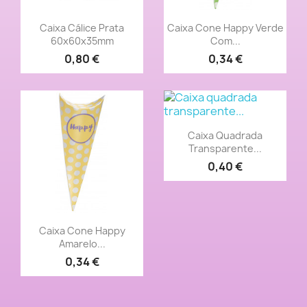
Vista rápida
Vista rápida


Caixa Cálice Prata
Caixa Cone Happy Verde
60x60x35mm
Com...
0,80 €
0,34 €
Vista rápida

Caixa Quadrada
Transparente...
0,40 €
Vista rápida

Caixa Cone Happy
Amarelo...
0,34 €