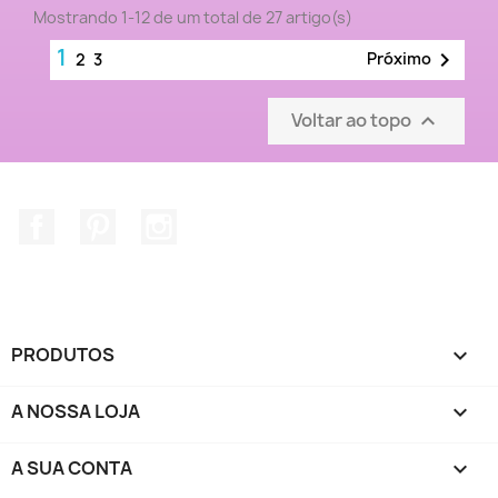
Mostrando 1-12 de um total de 27 artigo(s)
1

Próximo
2
3
Voltar ao topo

Facebook
Pinterest
Instagram
PRODUTOS

A NOSSA LOJA

A SUA CONTA
