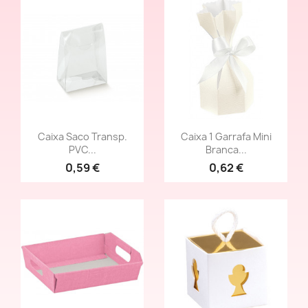
Vista rápida
Vista rápida


Caixa Saco Transp.
Caixa 1 Garrafa Mini
PVC...
Branca...
0,59 €
0,62 €