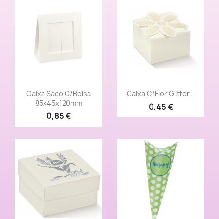
Vista rápida
Vista rápida


Caixa Saco C/bolsa
Caixa C/Flor Glitter...
85x45x120mm
0,45 €
0,85 €