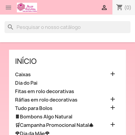
shopping_cart


(0)
search
INÍCIO

Caixas
Dia do Pai
Fitas em rolo decorativas

Ráfias em rolo decorativas

Tudo para Bolos
🍫Bombons Algo Natural

🛒Campanha Promocional Natal🎄
🌹Dia da Mãe🌹