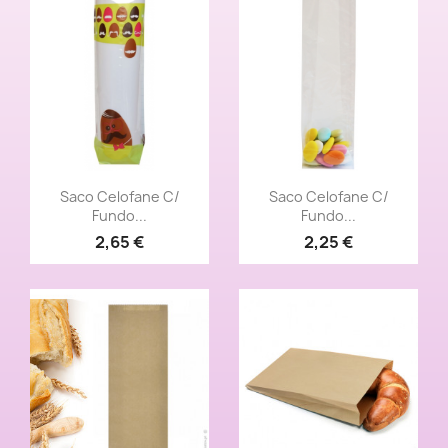
Vista rápida
Vista rápida


Saco Celofane C/
Saco Celofane C/
Fundo...
Fundo...
2,65 €
2,25 €