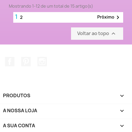
Mostrando 1-12 de um total de 15 artigo(s)
1

Próximo
2
Voltar ao topo

Facebook
Pinterest
Instagram
PRODUTOS

A NOSSA LOJA

A SUA CONTA
