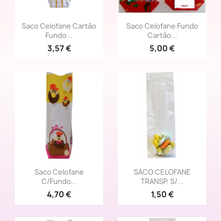
Vista rápida
Vista rápida


Saco Celofane Cartão
Saco Celofane Fundo
Fundo...
Cartão...
3,57 €
5,00 €
Vista rápida
Vista rápida


Saco Celofane
SACO CELOFANE
C/Fundo...
TRANSP. S/...
4,70 €
1,50 €