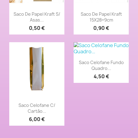
Vista rápida
Vista rápida


Saco De Papel Kraft S/
Saco De Papel Kraft
Asas...
15X28+9cm
0,50 €
0,90 €
Vista rápida

Saco Celofane Fundo
Quadro...
4,50 €
Vista rápida

Saco Celofane C/
Cartão...
6,00 €