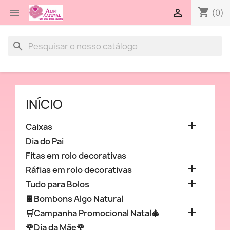
shopping_cart


(0)
search
INÍCIO

Caixas
Dia do Pai
Fitas em rolo decorativas

Ráfias em rolo decorativas

Tudo para Bolos
🍫Bombons Algo Natural

🛒Campanha Promocional Natal🎄
🌹Dia da Mãe🌹