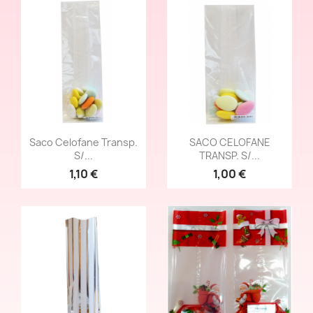
Vista rápida
Vista rápida


Saco Celofane Transp.
SACO CELOFANE
S/...
TRANSP. S/...
1,10 €
1,00 €