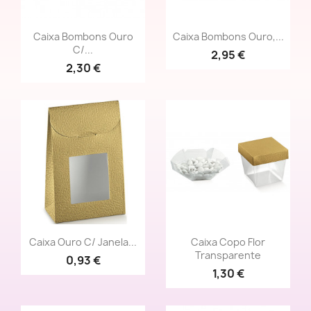
Vista rápida
Vista rápida


Caixa Bombons Ouro
Caixa Bombons Ouro,...
C/...
2,95 €
2,30 €
Vista rápida
Vista rápida


Caixa Ouro C/ Janela...
Caixa Copo Flor
Transparente
0,93 €
1,30 €