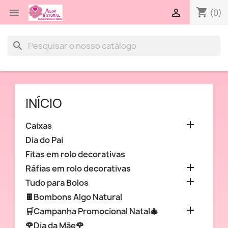
shopping_cart


(0)
search
INÍCIO

Caixas
Dia do Pai
Fitas em rolo decorativas

Ráfias em rolo decorativas

Tudo para Bolos
🍫Bombons Algo Natural

🛒Campanha Promocional Natal🎄
🌹Dia da Mãe🌹