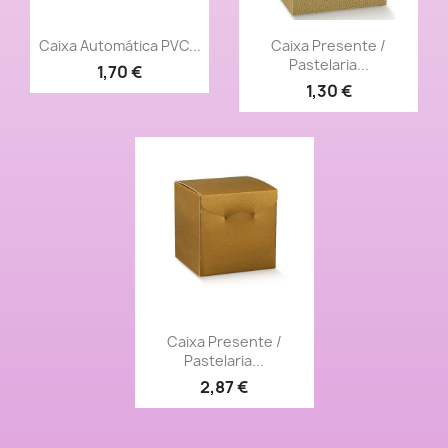
Vista rápida
Vista rápida


Caixa Automática PVC...
Caixa Presente /
Pastelaria...
1,70 €
1,30 €
Vista rápida

Caixa Presente /
Pastelaria...
2,87 €