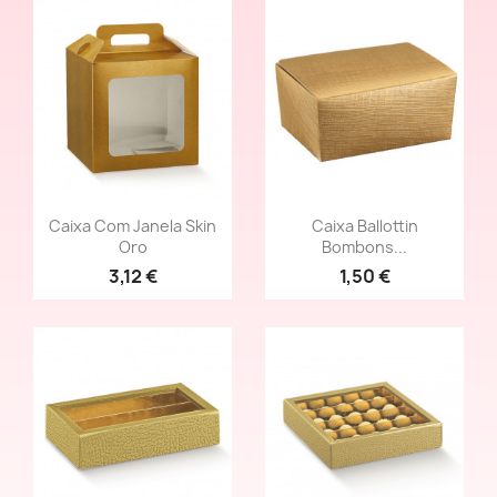
Vista rápida
Vista rápida


Caixa Com Janela Skin
Caixa Ballottin
Oro
Bombons...
3,12 €
1,50 €