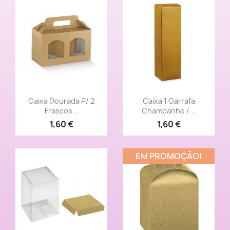
Vista rápida
Vista rápida


Caixa Dourada P/ 2
Caixa 1 Garrafa
Frascos...
Champanhe /...
1,60 €
1,60 €
EM PROMOÇÃO!